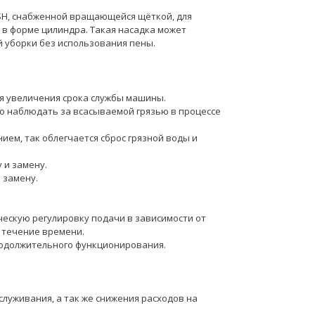
SH, снабженной вращающейся щёткой, для
в форме цилиндра. Такая насадка может
й уборки без использования пены.
ля увеличения срока службы машины.
о наблюдать за всасываемой грязью в процессе
ием, так облегчается сброс грязной воды и
 и замену.
 замену.
ческую регулировку подачи в зависимости от
в течение времени.
родолжительного функционирования.
луживания, а так же снижения расходов на