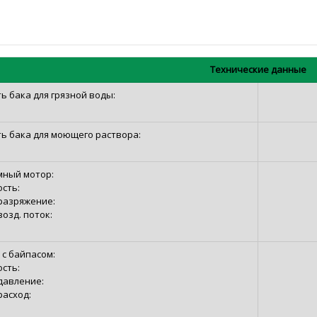
Технические данные
ь бака для грязной воды:
ть бака для моющего раствора:
мный мотор:
сть:
 разряжение:
возд. поток:
 с байпасом:
сть:
давление:
расход: