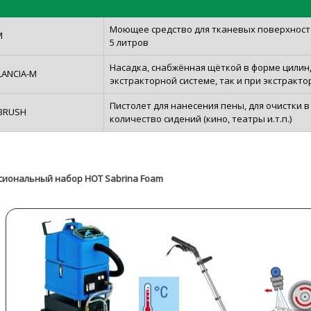
Моющее средство для тканевых поверхносте
M
5 литров
Насадка, снабжённая щёткой в форме цилин
LANCIA-M
экстракторной системе, так и при экстракт
Пистолет для нанесения пены, для очистки 
BRUSH
количество сидений (кино, театры и.т.п.)
сиональный набор HOT Sabrina Foam