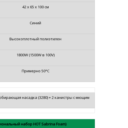
42 x 65 x 100 см
Синий
Высокоплотный полиэтилен
1800W (1500W в 100V)
Примерно 50°C
обирающая насадка (3280) + 2 канистры с мющим
ональный набор HOT Sabrina Foam)