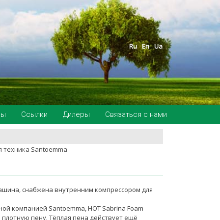
Ru
En
Ua
ры
Ссылки
Дилеры
Связаться с нами
я техника Santoemma
машина, снабжена внутренним компрессором для
ной компанией Santoemma, HOT Sabrina Foam
 плотную пену. Тёплая пена действует ещё