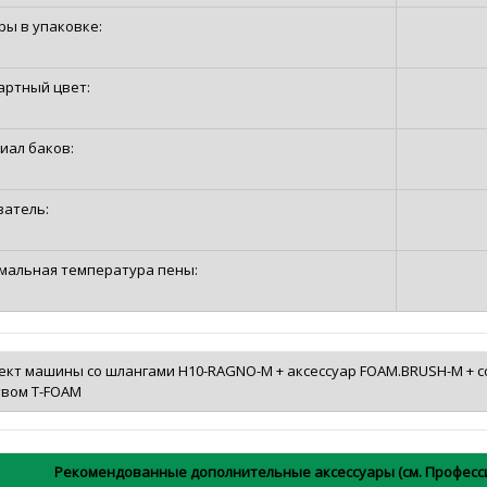
ры в упаковке:
артный цвет:
иал баков:
ватель:
мальная температура пены:
ект машины сo шлангами H10-RAGNO-M + аксессуар FOAM.BRUSH-M + с
твом T-FOAM
Рекомендованные дополнительные аксессуары (см. Професси