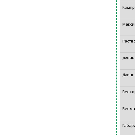
Компр
Макси
Раств
Длинна
Длинн
Вес к
Вес м
Габар