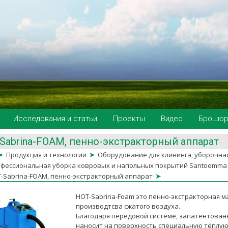
Исследования и статьи
Проекты
Видео
Брошю
Sabrina-FOAM, пенно-экстракторный аппарат
➤
➤
Продукция и технологии
Оборудование для клининга, уборочна
фессиональная уборка ковровых и напольных покрытий Santoemma
➤
-Sabrina-FOAM, пенно-экстракторный аппарат
HOT-Sabrina-Foam это пенно-экстракторная 
производтсва сжатого воздуха.
Благодаря передовой системе, запатентован
наносит на поверхность специальную тёплую