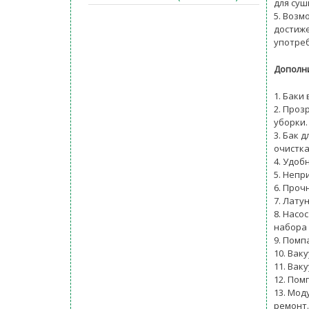
для суш
5. Возм
достиже
употреб
Дополн
1. Баки
2. Проз
уборки.
3. Бак 
очистка
4. Удоб
5. Непр
6. Проч
7. Лату
8. Насо
набора 
9. Помп
10. Вак
11. Вак
12. Пом
13. Мод
ремонт.