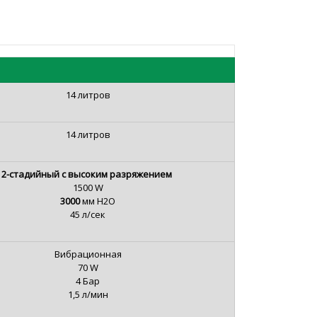
14 литров
14 литров
2-стадийный
с высоким разряжением
1500 W
3000
мм H2O
45 л/сек
Вибрационная
70 W
4 Бар
1,5 л/мин