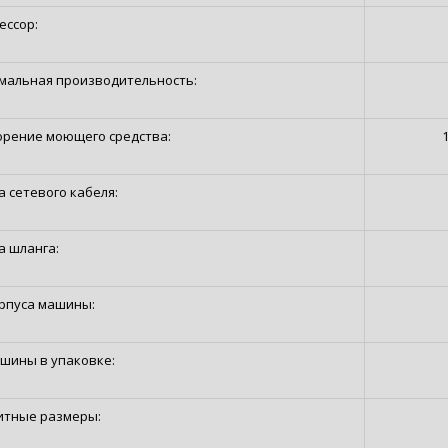
ессор:
мальная производительность:
орение моющего средства:
 сетевого кабеля:
а шланга:
орпуса машины:
ашины в упаковке:
итные размеры: