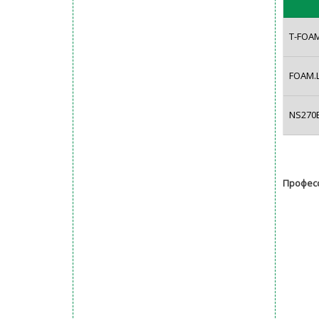
T-FOA
FOAM.
NS270
Профес