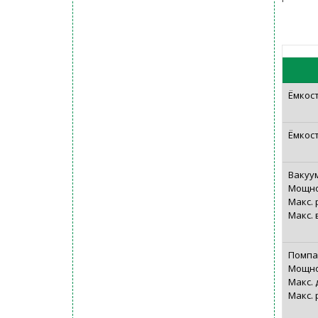
Ëмкост
Ëмкос
Вакуу
Мощно
Макс.
Макс. 
Помпа
Мощно
Макс. 
Макс. 