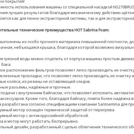
ки покрытия!
ожность использования машины со специальной насадкой NS270BRU
ния лучших результатов благодаря механическому действию щётки 
лятся как для пенно-экстракторной системы, так и для экстракторно
ительные технические преимущества HOT Sabrina Foam:
 выполнены из особо прочного материала повышенной плотности, д
рачная, небъющаяся крышка, благодаря которой возможно визуальн
для грязной воды можно отцепить от корпуса машины простым движен
 бака.
ное расположение фильтров позволяет легко производить их очистку
иклеенные прокладки, что позволяет легко производить их очистку и
ные колёса, из резины не оставляющей следов.
нные разъёмы, надёжные и прочные.
с подачи с внутренним байпасом, что позволяет исполнить автомати
аксессуаров. Кроме того, благодаря байпасу, помпа более надёжна 
а разработана согласно спецификациям компании Santoemma для п
уумный мотор оснащён термической защитой от перегрева.
уумный мотор с антикоррозийной обработкой.
па и мотор могут работать беспрерывно.
ульный дизайн, разработанный с целью облегчения технического обс