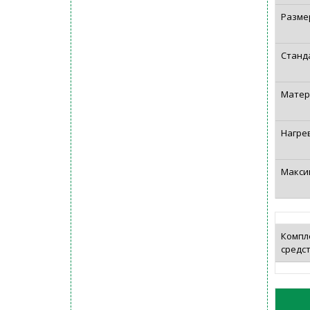
Разме
Станд
Матер
Нагре
Макси
Компл
средс