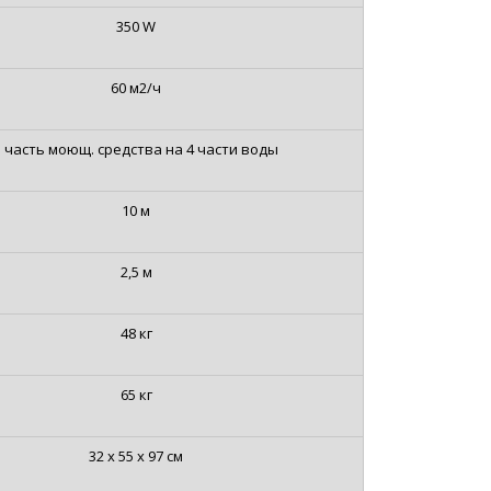
350 W
60 м2/ч
1 часть моющ. средства на 4 части воды
10 м
2,5 м
48 кг
65 кг
32 x 55 x 97 см