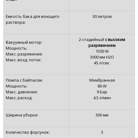
Ëмкость бака для моющего
30 литров
раствора:
2-стадийный
с высоким
Вакуумный мотор:
разряжением
Мощность:
1500 W
Макс. разряжение:
3000 мм H2O
Макс. возд. поток:
45 л/сек.
Помпа с байпасом:
Мембранная
Мощность:
80 W
Макс. давление:
9 Бар
Макс. расход:
4,5 л/мин
Ширина уборки:
300 мм
Количество форсунок:
3