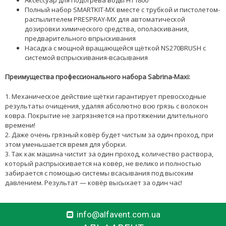
Полный набор SMARTKIT-MX вместе с трубкой и пистолетом-
распылителем PRESPRAY-MX для автоматической
дозировки химического средства, ополаскивания,
предварительного впрыскивания
Насадка с мощной вращающейся щёткой NS270BRUSH с
системой вспрыскивания-всасывания
Преимущества профессионального набора Sabrina-Maxi:
1. Механическое действие щётки гарантирует превосходные
результаты очищения, удаляя абсолютно всю грязь с волокон
ковра. Покрытие не загрязняется на протяжении длительного
времени!
2. Даже очень грязный ковёр будет чистым за один проход, при
этом уменьшается время для уборки.
3. Так как машина чистит за один проход, количество раствора,
который распрыскивается на ковёр, не велико и полностью
забирается с помощью системы всасывания под высоким
давлением. Результат — ковёр высыхает за один час!
info@alfavent.com.ua