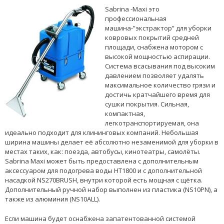
Sabrina -Maxi это
профессиональная
машина-”экстрактор” для уборки
ковровых покрытий средней
площади, снабжена мотором с
высокой мощностью аспирации.
Система всасывания под высоким
давлением позволяет удалять
максимальное количество грязи и
достичь кратчайшего время для
сушки покрытия. Сильная,
компактная,
легкотранспортируемая, она
идеальнo подходит для клининговых компаний. Небольшая
ширина машины делает её абсолютно незаменимой для уборки в
местах таких, как: поезда, автобусы, кинотеатры, самолёты.
Sabrina Maxi может быть предоставлена с дополнительным
аксессуаром для подогрева воды HT1800 и с дополнительной
насадкой NS270BRUSH, внутри которой есть мощная с щётка.
Дополнительный ручной набор выполнен из пластика (NS10PN), а
также из алюминия (NS10ALL).
Если машина будет оснабжена запатентованной системой