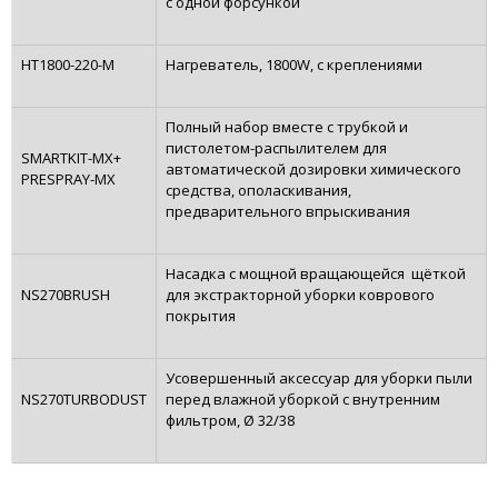
с одной форсункой
HT1800-220-M
Нагреватель, 1800W, с креплениями
Полный набор вместе с трубкой и
пистолетом-распылителем для
SMARTKIT-MX+
автоматической дозировки химического
PRESPRAY-MX
средства, ополаскивания,
предварительного впрыскивания
Насадка с мощной вращающейся щёткой
NS270BRUSH
для экстракторной уборки коврового
покрытия
Усовершенный аксессуар для уборки пыли
NS270TURBODUST
перед влажной уборкой с внутренним
фильтром, Ø 32/38