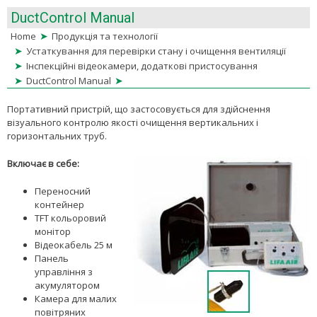
DuctControl Manual
➤
Home
Продукція та технології
➤
Устаткування для перевірки стану і очищення вентиляції
➤
Інспекційні відеокамери, додаткові пристосування
➤
➤
DuctControl Manual
Портативний пристрій, що застосовується для здійснення
візуального контролю якості очищення вертикальних і
горизонтальних труб.
Включає в себе:
Переносний
контейнер
TFT кольоровий
монітор
Відеокабель 25 м
Панель
управління з
акумулятором
Камера для малих
повітряних