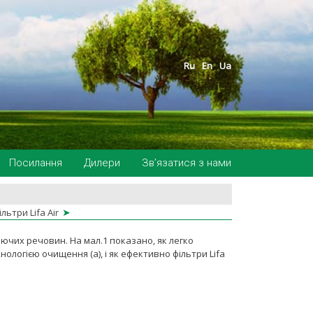
Ru
En
Ua
Посилання
Дилери
Зв’язатися з нами
➤
льтри Lifa Air
чих речовин. На мал.1 показано, як легко
логією очищення (а), і як ефективно фільтри Lifa