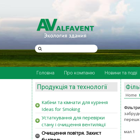
Головна
Про компанію
Новини та події
Продукція та технології
Фільт
Home
Кабіни та кімнати для куріння
Фільтри 
Ideas for Smoking
забрудн
Устаткування для перевірки
перешко
стану і очищення вентиляції
мал.1
Очищення повітря. Захист
будівель