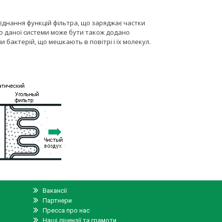
єднання функцій фільтра, що заряджає частки
До даної системи може бути також додано
бактерій, що мешкають в повітрі і їх молекул.
Вакансії
Партнери
Я
Пресса про нас
Наші ліцензії та грамоти