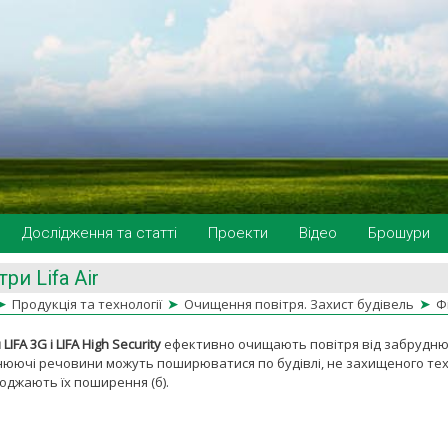
Дослідження та статті
Проекти
Відео
Брошури
ри Lifa Air
➤
➤
➤
Продукція та технології
Очищення повітря. Захист будівель
Фі
LIFA 3G і LIFA High Security
ефективно очищають повітря від забруднюю
юючі речовини можуть поширюватися по будівлі, не захищеного техно
джають їх поширення (б).