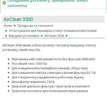
Обладнання для клінінгу, прибиральна техніка
Santoemma
AirClean 3500
➤
Home
Продукція та технології
➤
Устаткування для перевірки стану і очищення вентиляції
➤
➤
➤
Вакуумні установки
AirClean 3500
AirClean 3500 являє собою сучасну і потужну вакуумну очисну
установку сімейства Lifa.
Максимальний повітряний потік без фільтрів 3600 м3/г
Постійний тиск 1350 Па
Для очищення вентиляційних каналів, збору пилу
Для очищення повітря з використанням фільтра EU 7-8
Для створення розрідження в робочому відсіку
Монофазне живлення, 230 В
Широкий діапазон фільтрів і пристроїв в комплекті
Транспортні колеса для полегшення пересування