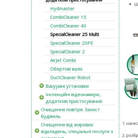
Ш
Hydmaster
CombiCleaner 15
CombiCleaner 40
SpecialCleaner 25 Multi
SpecialCleaner 20PE
SpecialCleaner 2
AirJet Combi
Обертові вали
DuctCleaner Robot
Вакуумні установки
Інспекційні відеокамери,
додаткові пристосування
Очищення повітря. Захист
будівель
1. нане
Очищення від жирових
відкладень, спеціальні послуги з
2. розб
очищення