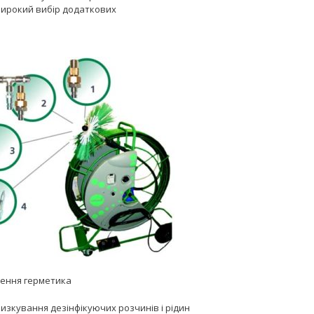
ирокий вибір додаткових
сення герметика
ризкування дезінфікуючих розчинів і рідин