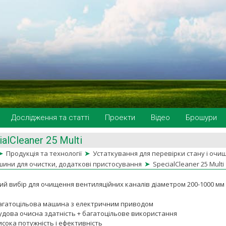
Дослідження та статті
Проекти
Відео
Брошури
alCleaner 25 Multi
➤
➤
Продукція та технології
Устаткування для перевірки стану і очи
➤
ини для очистки, додаткові пристосування
SpecialCleaner 25 Multi
ий вибір для очищення вентиляційних каналів діаметром 200-1000 мм
агатоцільова машина з електричним приводом
удова очисна здатність + багатоцільове використання
исока потужність і ефективність