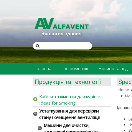
Головна
Про компанію
Новини та події
Продукція та технології
Speci
Home
➤
Маш
Кабіни та кімнати для куріння
Ideas for Smoking
Ідеальн
Устаткування для перевірки
стану і очищення вентиляції
Б
Ч
Машини для очистки,
В
додаткові пристосування