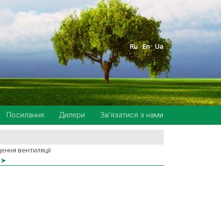
Ru
En
Ua
Посилання
Дилери
Зв’язатися з нами
щення вентиляції
➤