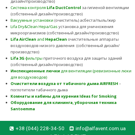
дизайн/производство)
Система контроля
Lifa DuctControl
за гигиеной вентиляции
(собственный дизайн/производство)
Вакуумные установки
(очиститель) асбеста/пыль/жир
Lifa Dry&Clean Hepa/Gas
установка для уничножения
микроорганизмов (собственный дизайн/производство)
Lifa AirClean
and
HepaClean
очистительные аппараты
воздуховодов низкого давления (собственный дизайн/
производство)
Lifa 3G
фильтры
приточного воздуха для защиты зданий
(собственный дизайн/производство)
Инспекционные лючки
для вентиляции (ревизионные люки
для воздуховодов)
Очистители воздуха от табачного дыма
AIRFRESH
–
поглотители табачного дыма
Комнаты и кабины для курения Ideas for Smoking
Оборудование для клининга, уборочная техника
Santoemma
+38 (044) 228-34-50
info@alfavent.com.ua