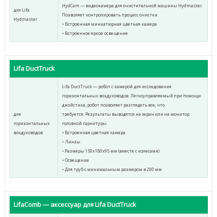
HydCam — видеокамера для очистительной машины Hydmaster.
для Lifa
Позволяет контролировать процесс очистки.
Hydmaster
• Встроенная миниатюрная цветная камера
• Встроенное яркое освещение
Lifa DuctTruck
Lifa DuctTruck — робот с камерой для исследования
горизонтальных воздуховодов. Легкоуправляемый при помощи
джойстика, робот позволяет разглядеть все, что
для
требуется. Результаты выводятся на экран или на монитор
горизонтальных
головной гарнитуры.
воздуховодов
• Встроенная цветная камера
• Линзы
• Размеры 150х180х95 мм (вместе с колесами)
• Освещение
• Для труб с минимальным размером в 200 мм
LifaComb — аксессуар для Lifa DuctTruck