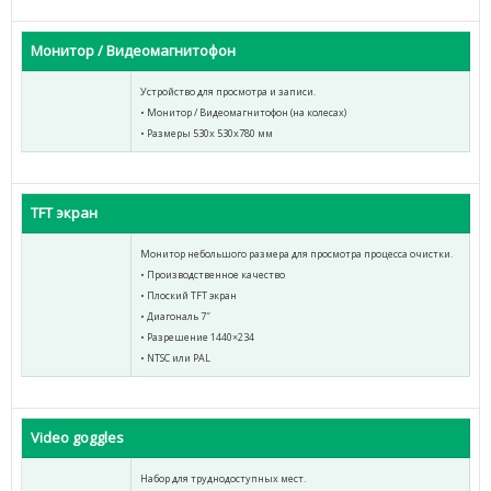
Монитор / Видеомагнитофон
Устройство для просмотра и записи.
• Монитор / Видеомагнитофон (на колесах)
• Размеры 530х 530х780 мм
TFT экран
Монитор небольшого размера для просмотра процесса очистки.
• Производственное качество
• Плоский TFT экран
• Диагональ 7″
• Разрешение 1440×234
• NTSC или PAL
Video goggles
Набор для труднодоступных мест.