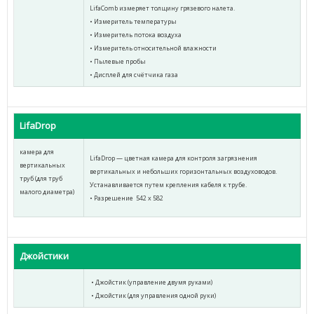
LifaComb измеряет толщину грязевого налета.
• Измеритель температуры
• Измеритель потока воздуха
• Измеритель относительной влажности
• Пылевые пробы
• Дисплей для счётчика газа
LifaDrop
камера для
LifaDrop — цветная камера для контроля загрязнения
вертикальных
вертикальных и небольших горизонтальных воздуховодов.
труб (для труб
Устанавливается путем крепления кабеля к трубе.
малого диаметра)
• Разрешение 542 x 582
Джойстики
• Джойстик (управление двумя руками)
• Джойстик (для управления одной руки)