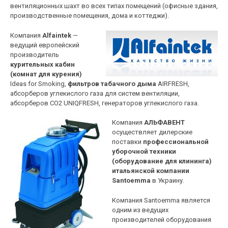
вентиляционных шахт во всех типах помещений (офисные здания,
производственные помещения, дома и коттеджи).
Компания
Alfaintek
—
ведущий европейский
производитель
курительных кабин
(комнат для курения)
Ideas for Smoking,
фильтров табачного дыма
AIRFRESH,
абсорберов углекислого газа для систем вентиляции,
абсорберов СО2 UNIQFRESH, генераторов углекислого газа.
Компания
АЛЬФАВЕНТ
осуществляет дилерские
поставки
профессиональной
уборочной техники
(оборудование для клининга)
итальянской компании
Santoemma
в Украину.
Компания Santoemma является
одним из ведущих
производителей оборудования