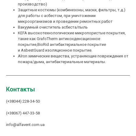
производство)
Защитные костюмы (комбинезоны, маски, фильтры, т.д.)
для работы с асбестом, при уничтожении
микроорганизмов и проведении ремонтных работ
Вакуумный очиститель асбеста/пыль
KEFA высокотехнологические микропористые покрытия,
такие как GrafoTherm антиконденсационное
покрытие,BioRid антибактериальное покрытие
и AsbestGuard изоляционное покрытие.
Alron химические вещества, устраняющие повреждения от
пожара/дыма, антибактериальные материалы.
Контакты
(+38044) 228-34-50
(+38067) 447-33-58
info@alfavent.com.ua